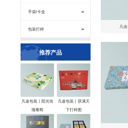
手袋/卡盒
凡途
包装打样
推荐产品
凡途包装丨阳光玫
凡途包装丨茯满天
瑰葡萄
下打样图