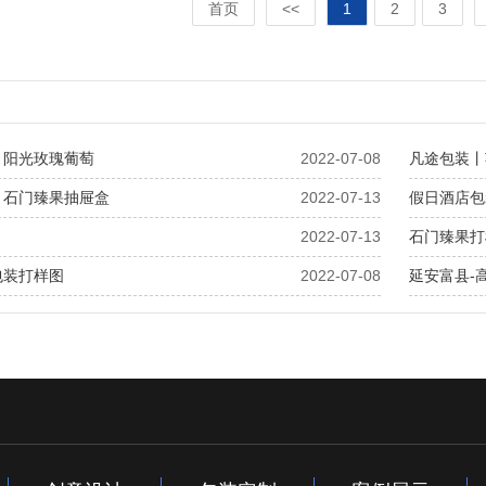
首页
<<
1
2
3
丨阳光玫瑰葡萄
2022-07-08
凡途包装丨
丨石门臻果抽屉盒
2022-07-13
假日酒店包
2022-07-13
石门臻果打
包装打样图
2022-07-08
延安富县-