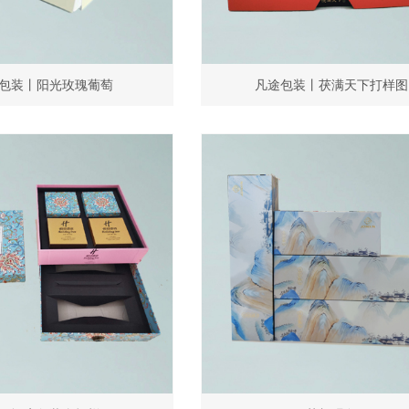
包装丨阳光玫瑰葡萄
凡途包装丨茯满天下打样图