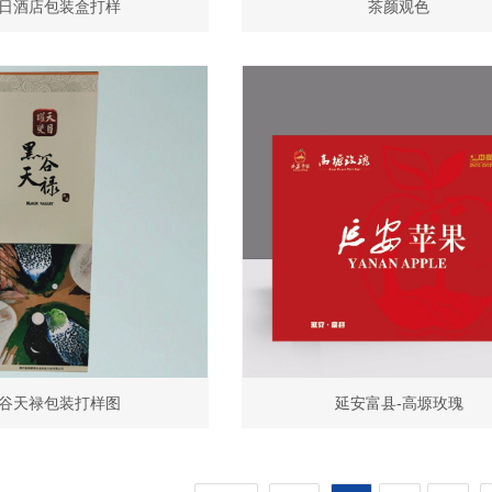
日酒店包装盒打样
茶颜观色
谷天禄包装打样图
延安富县-高塬玫瑰