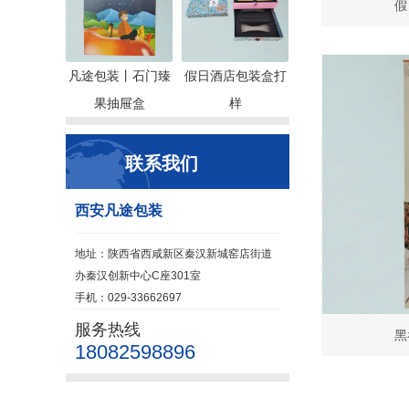
假
凡途包装丨石门臻
假日酒店包装盒打
果抽屉盒
样
联系我们
西安凡途包装
地址：陕西省西咸新区秦汉新城窑店街道
办秦汉创新中心C座301室
手机：029-33662697
服务热线
黑
18082598896