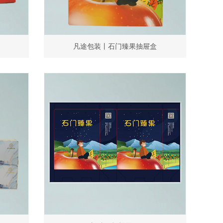
凡途包装丨石门臻果抽屉盒