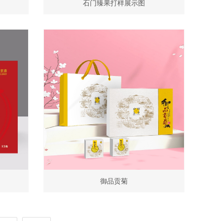
石门臻果打样展示图
御品贡菊